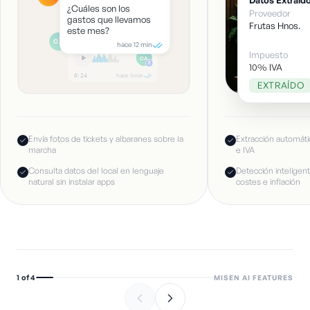
Datos Extraíd
ahora
¿Cuáles son los
Proveedor
gastos que llevamos
Frutas Hnos.
este mes?
Carlos (Encargado)
CA
hace 12 min
Impuesto
CA
10% IVA
hace 5 min
0:24
EXTRAÍDO
Envía fotos de tickets y albaranes sobre la
Extracción automátic
marcha
e IVA
Consulta datos del local en lenguaje
Detección inteligen
natural sin instalar apps
costes e inflación
1
of
4
MISEN AI FEATURES