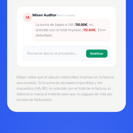
Misen Auditor
Hace 2 minutos
IA
La suma de bases e IVA (
110.00€
) no
coincide con el total impreso (
112.50€
). Error
detectado.
Notificar
Misen valida que el cálculo matemático impreso en la factura
sea correcto. Si la suma de las bases imponibles y los
impuestos (IVA/RE) no coincide con el total de la factura, el
sistema lo marca al instante para que no pagues de más por
errores de facturación.