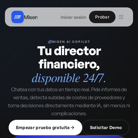
Misen
Probar
Iniciar sesión
MISEN AI COPILOT
Tu director
financiero,
disponible 24/7.
Chatea con tus datos en tiempo real. Pide informes de
ventas, detecta subidas de costes de proveedores y
toma decisiones directamente mediante IA, sin menús ni
complicaciones.
Empezar prueba gratuita
Solicitar Demo