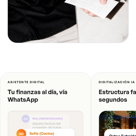
ASISTENTE DIGITAL
DIGITALIZACIÓN IA
Tu finanzas al día, vía
Estructura f
WhatsApp
segundos
Ana (Administración)
AN
Adjunto factura del
proveedor de frutas
Muñoz 📄
Sofía (Cocina)
SO