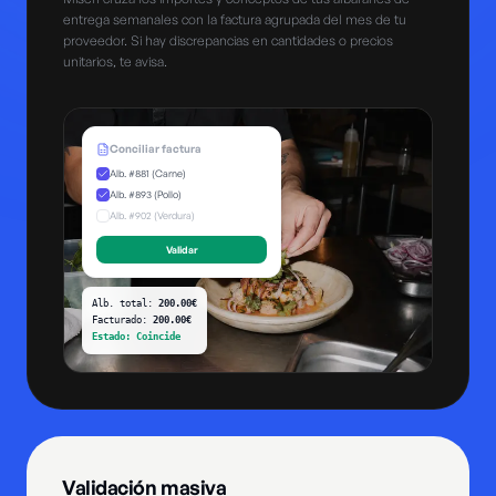
entrega semanales con la factura agrupada del mes de tu
proveedor. Si hay discrepancias en cantidades o precios
unitarios, te avisa.
Conciliar factura
Alb. #881 (Carne)
Alb. #893 (Pollo)
Alb. #902 (Verdura)
Validar
Alb. total:
200.00€
Facturado:
200.00€
Estado: Coincide
Validación masiva