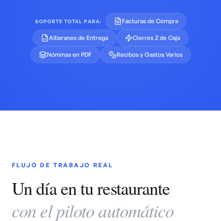
Facturas de Compra
SOPORTE TOTAL PARA:
Albaranes de Entrega
Cierres Z de Caja
Nóminas en PDF
Recibos y Gastos Varios
FLUJO DE TRABAJO REAL
Un día en tu restaurante
con el piloto automático