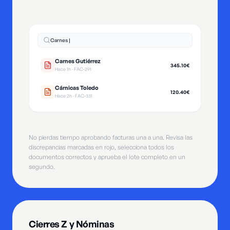
Carnes |
Carnes Gutiérrez
345.10€
Hace 1h · FAC-291
Cárnicas Toledo
120.40€
Hace 2h · FAC-331
No pierdas tiempo aprobando facturas una a una. Revisa las
discrepancias marcadas en rojo, selecciona todos los
documentos correctos y aprueba el lote completo en un
segundo.
Cierres Z y Nóminas