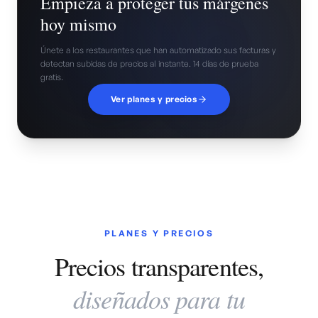
Empieza a proteger tus márgenes
hoy mismo
Únete a los restaurantes que han automatizado sus facturas y
detectan subidas de precios al instante. 14 días de prueba
gratis.
Ver planes y precios
PLANES Y PRECIOS
Precios transparentes,
diseñados para tu