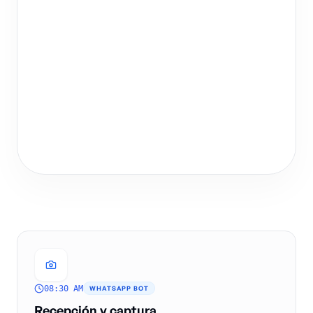
EN TIEMPO REAL
Conecta cocina, barra y administración sin
intermediarios ni retrasos.
08:30 AM
WHATSAPP BOT
Recepción y captura