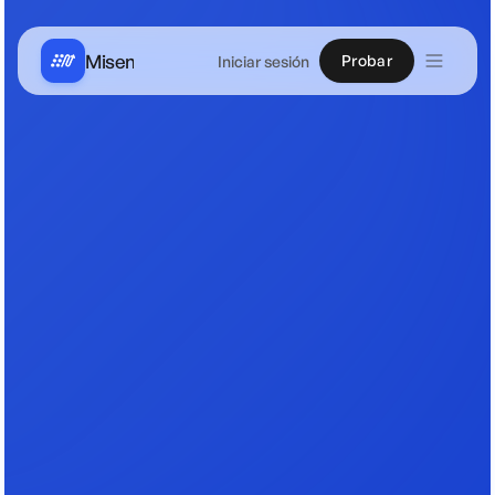
Misen
Probar
Iniciar sesión