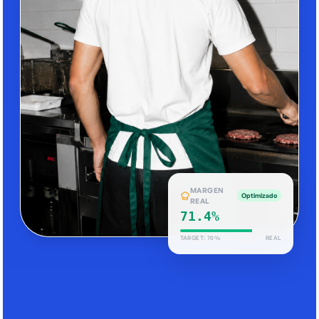
MARGEN REAL
Estable
70.6%
TARGET: 70%
REAL