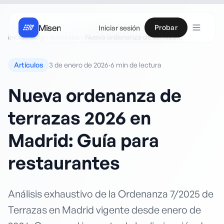
Misen
Probar
Iniciar sesión
Inicio
›
Blog
›
Artículos
›
Nueva ordenanza de terrazas 2026 en Madrid: Guía para restaurantes
Artículos
3 de enero de 2026
·
6 min
de lectura
Nueva ordenanza de
terrazas 2026 en
Madrid: Guía para
restaurantes
Análisis exhaustivo de la Ordenanza 7/2025 de
Terrazas en Madrid vigente desde enero de