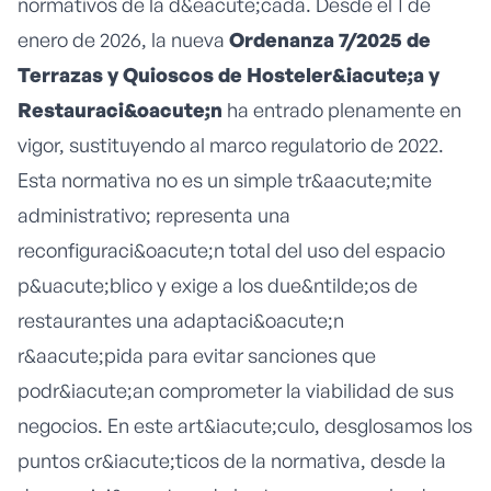
normativos de la d&eacute;cada. Desde el 1 de
enero de 2026, la nueva
Ordenanza 7/2025 de
Terrazas y Quioscos de Hosteler&iacute;a y
Restauraci&oacute;n
ha entrado plenamente en
vigor, sustituyendo al marco regulatorio de 2022.
Esta normativa no es un simple tr&aacute;mite
administrativo; representa una
reconfiguraci&oacute;n total del uso del espacio
p&uacute;blico y exige a los due&ntilde;os de
restaurantes una adaptaci&oacute;n
r&aacute;pida para evitar sanciones que
podr&iacute;an comprometer la viabilidad de sus
negocios. En este art&iacute;culo, desglosamos los
puntos cr&iacute;ticos de la normativa, desde la