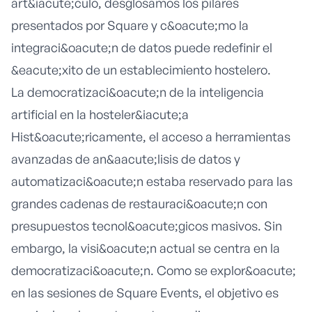
art&iacute;culo, desglosamos los pilares
presentados por Square y c&oacute;mo la
integraci&oacute;n de datos puede redefinir el
&eacute;xito de un establecimiento hostelero.
La democratizaci&oacute;n de la inteligencia
artificial en la hosteler&iacute;a
Hist&oacute;ricamente, el acceso a herramientas
avanzadas de an&aacute;lisis de datos y
automatizaci&oacute;n estaba reservado para las
grandes cadenas de restauraci&oacute;n con
presupuestos tecnol&oacute;gicos masivos. Sin
embargo, la visi&oacute;n actual se centra en la
democratizaci&oacute;n. Como se explor&oacute;
en las sesiones de
Square Events
, el objetivo es