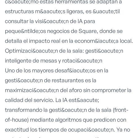
c&oacute;mo estas herramientas se adaptan a
estructuras m&aacute;s ligeras, es &uacute;til
consultar la visi&oacute;n de
IA para
peque&ntilde;os negocios
de Square, donde se
detalla el impacto real en la econom&iacute;a local.
Optimizaci&oacute;n de la sala: gesti&oacute;n
inteligente de mesas y rotaci&oacute;n
Uno de los mayores desaf&iacute;os en la
gesti&oacute;n de restaurantes es la
maximizaci&oacute;n del aforo sin comprometer la
calidad del servicio. La IA est&aacute;
transformando la gesti&oacute;n de la sala (front-
of-house) mediante algoritmos que predicen con
exactitud los tiempos de ocupaci&oacute;n. Ya no