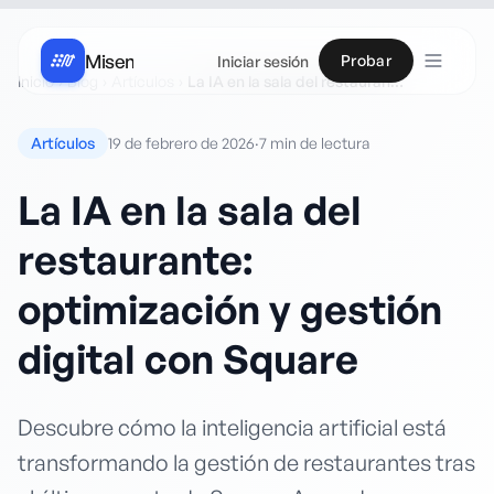
Misen
Probar
Iniciar sesión
Inicio
›
Blog
›
Artículos
›
La IA en la sala del restaurante: optimización y gestión digital con Square
Artículos
19 de febrero de 2026
·
7 min
de lectura
La IA en la sala del
restaurante:
optimización y gestión
digital con Square
Descubre cómo la inteligencia artificial está
transformando la gestión de restaurantes tras