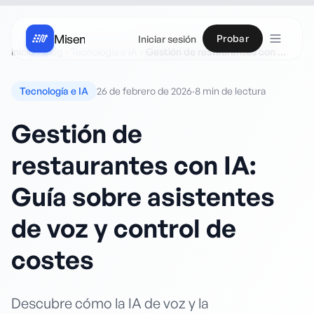
Misen
Probar
Iniciar sesión
Inicio
›
Blog
›
Tecnología e IA
›
Gestión de restaurantes con IA: Guía sobre asistentes de voz y control de costes
Tecnología e IA
26 de febrero de 2026
·
8 min
de lectura
Gestión de
restaurantes con IA:
Guía sobre asistentes
de voz y control de
costes
Descubre cómo la IA de voz y la