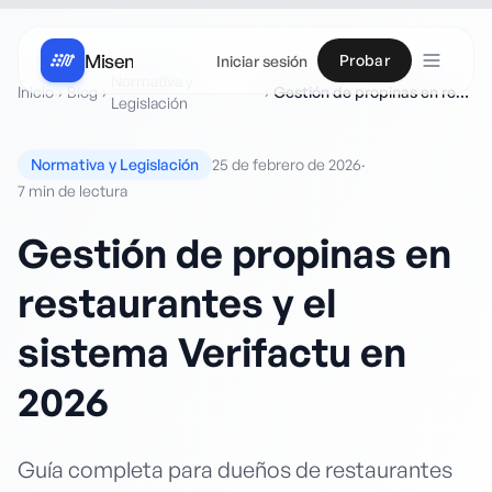
Misen
Probar
Iniciar sesión
Normativa y
Inicio
›
Blog
›
›
Gestión de propinas en restaurantes y el sistema Verifactu en 2026
Legislación
Normativa y Legislación
25 de febrero de 2026
·
7 min
de lectura
Gestión de propinas en
restaurantes y el
sistema Verifactu en
2026
Guía completa para dueños de restaurantes